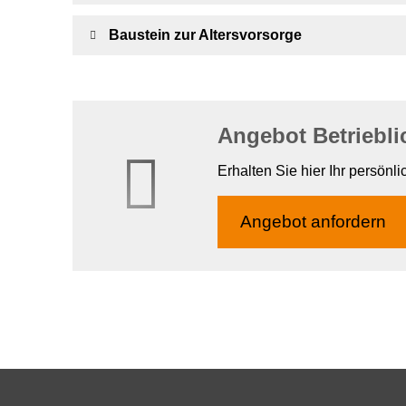
Baustein zur Alters­vorsorge
Angebot Betriebli
Erhalten Sie hier Ihr persönl
An­ge­bot an­for­dern