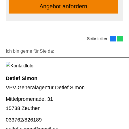
An­ge­bot an­for­dern
Seite teilen:
Ich bin gerne für Sie da:
Detlef Simon
VPV-Generalagentur Detlef Simon
Mittelpromenade, 31
15738 Zeuthen
033762/826189
detlef.simon@email.de